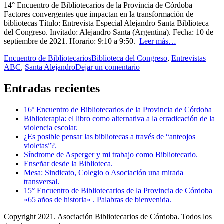
14° Encuentro de Bibliotecarios de la Provincia de Córdoba
Factores convergentes que impactan en la transformación de
bibliotecas Título: Entrevista Especial Alejandro Santa Biblioteca
del Congreso. Invitado: Alejandro Santa (Argentina). Fecha: 10 de
septiembre de 2021. Horario: 9:10 a 9:50.
Leer más…
Encuentro de Bibliotecarios
Biblioteca del Congreso
,
Entrevistas
ABC
,
Santa Alejandro
Dejar un comentario
Entradas recientes
16º Encuentro de Bibliotecarios de la Provincia de Córdoba
Biblioterapia: el libro como alternativa a la erradicación de la
violencia escolar.
¿Es posible pensar las bibliotecas a través de “anteojos
violetas”?.
Síndrome de Asperger y mi trabajo como Bibliotecario.
Enseñar desde la Biblioteca.
Mesa: Sindicato, Colegio o Asociación una mirada
transversal.
15° Encuentro de Bibliotecarios de la Provincia de Córdoba
«65 años de historia» . Palabras de bienvenida.
Copyright 2021. Asociación Bibliotecarios de Córdoba. Todos los