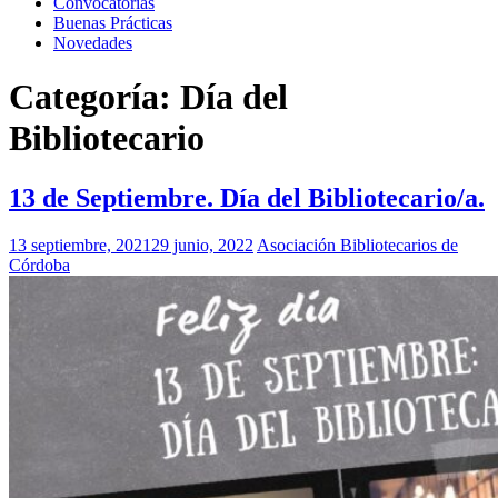
Convocatorias
Buenas Prácticas
Novedades
Categoría:
Día del
Bibliotecario
13 de Septiembre. Día del Bibliotecario/a.
13 septiembre, 2021
29 junio, 2022
Asociación Bibliotecarios de
Córdoba