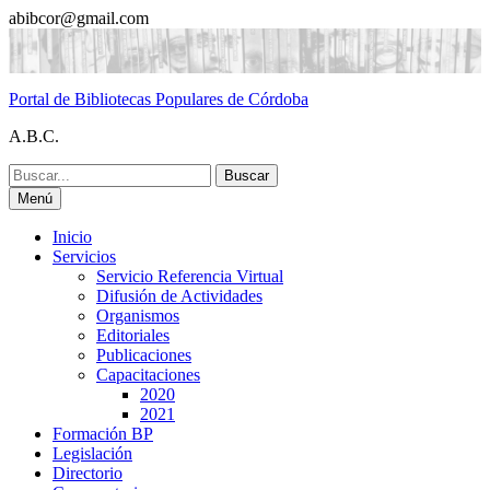
Saltar
abibcor@gmail.com
al
contenido
Portal de Bibliotecas Populares de Córdoba
A.B.C.
Buscar:
Menú
Inicio
Servicios
Servicio Referencia Virtual
Difusión de Actividades
Organismos
Editoriales
Publicaciones
Capacitaciones
2020
2021
Formación BP
Legislación
Directorio