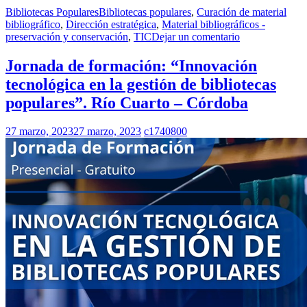
Bibliotecas Populares
Bibliotecas populares
,
Curación de material
bibliográfico
,
Dirección estratégica
,
Material bibliográficos -
preservación y conservación
,
TIC
Dejar un comentario
Jornada de formación: “Innovación
tecnológica en la gestión de bibliotecas
populares”. Río Cuarto – Córdoba
27 marzo, 2023
27 marzo, 2023
c1740800