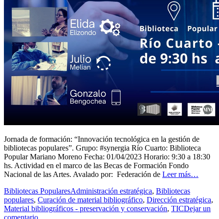
Jornada de formación: “Innovación tecnológica en la gestión de
bibliotecas populares”. Grupo: #synergia Río Cuarto: Biblioteca
Popular Mariano Moreno Fecha: 01/04/2023 Horario: 9:30 a 18:30
hs. Actividad en el marco de las Becas de Formación Fondo
Nacional de las Artes. Avalado por: Federación de
Leer más…
Bibliotecas Populares
Administración estratégica
,
Bibliotecas
populares
,
Curación de material bibliográfico
,
Dirección estratégica
,
Material bibliográficos - preservación y conservación
,
TIC
Dejar un
comentario