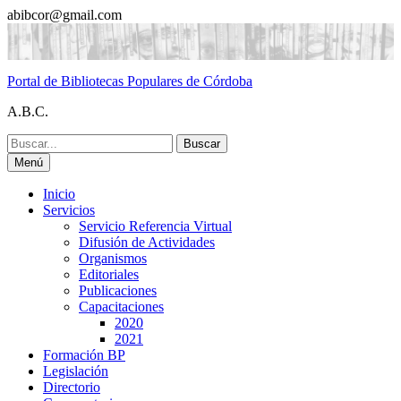
Saltar
abibcor@gmail.com
al
contenido
Portal de Bibliotecas Populares de Córdoba
A.B.C.
Buscar:
Menú
Inicio
Servicios
Servicio Referencia Virtual
Difusión de Actividades
Organismos
Editoriales
Publicaciones
Capacitaciones
2020
2021
Formación BP
Legislación
Directorio