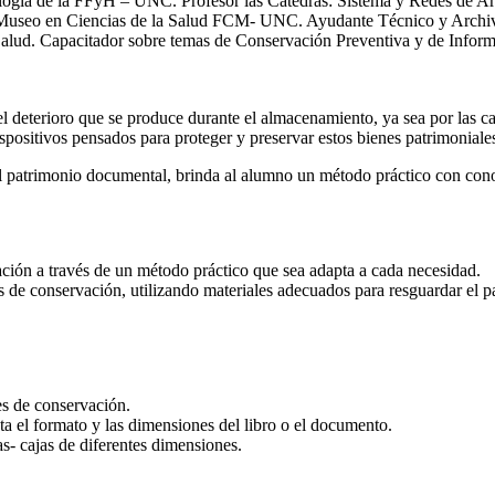
vología de la FFyH – UNC. Profesor las Cátedras: Sistema y Redes de
 Museo en Ciencias de la Salud FCM- UNC. Ayudante Técnico y Archive
Salud. Capacitador sobre temas de Conservación Preventiva y de Inform
 deterioro que se produce durante el almacenamiento, ya sea por las car
spositivos pensados para proteger y preservar estos bienes patrimoniale
patrimonio documental, brinda al alumno un método práctico con conoci
ación a través de un método práctico que sea adapta a cada necesidad.
es de conservación, utilizando materiales adecuados para resguardar el 
es de conservación.
a el formato y las dimensiones del libro o el documento.
s- cajas de diferentes dimensiones.