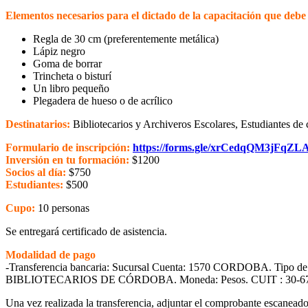
Elementos necesarios para el dictado de la capacitación que debe l
Regla de 30 cm (preferentemente metálica)
Lápiz negro
Goma de borrar
Trincheta o bisturí
Un libro pequeño
Plegadera de hueso o de acrílico
Destinatarios:
Bibliotecarios y Archiveros Escolares, Estudiantes de
Formulario de inscripción:
https://forms.gle/xrCedqQM3jFqZL
Inversión en tu formación:
$1200
Socios al día:
$750
Estudiantes:
$500
Cupo:
10 personas
Se entregará certificado de asistencia.
Modalidad de pago
-Transferencia bancaria: Sucursal Cuenta: 1570 CORDOBA. Tipo
BIBLIOTECARIOS DE CÓRDOBA. Moneda: Pesos. CUIT : 30-67
Una vez realizada la transferencia, adjuntar el comprobante escanea