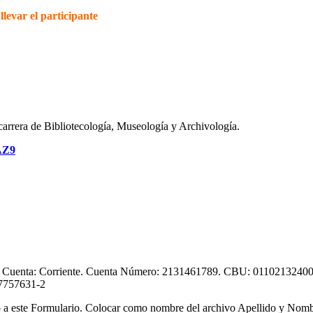
levar el participante
 carrera de Bibliotecología, Museología y Archivología.
AZ9
 de Cuenta: Corriente. Cuenta Número: 2131461789. CBU: 011021
757631-2
do a este Formulario. Colocar como nombre del archivo Apellido y Nomb