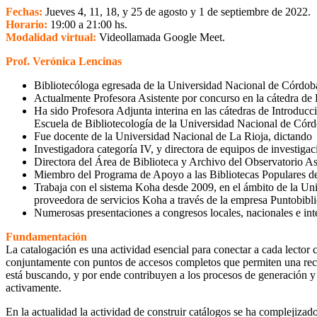
Fechas:
Jueves 4, 11, 18, y 25 de agosto y 1 de septiembre de 2022.
Horario:
19:00 a 21:00 hs.
Modalidad virtual:
Videollamada Google Meet.
Prof. Verónica Lencinas
Bibliotecóloga egresada de la Universidad Nacional de Córdob
Actualmente Profesora Asistente por concurso en la cátedra de 
Ha sido Profesora Adjunta interina en las cátedras de Introducc
Escuela de Bibliotecología de la Universidad Nacional de Córd
Fue docente de la Universidad Nacional de La Rioja, dictando I
Investigadora categoría IV, y directora de equipos de investigaci
Directora del Área de Biblioteca y Archivo del Observatorio 
Miembro del Programa de Apoyo a las Bibliotecas Populares de
Trabaja con el sistema Koha desde 2009, en el ámbito de la Un
proveedora de servicios Koha a través de la empresa Puntobibli
Numerosas presentaciones a congresos locales, nacionales e inter
Fundamentación
La catalogación es una actividad esencial para conectar a cada lector c
conjuntamente con puntos de accesos completos que permiten una recuper
está buscando, y por ende contribuyen a los procesos de generación y 
activamente.
En la actualidad la actividad de construir catálogos se ha complejizado 