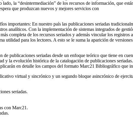
o lado, la “desintermediación” de los recursos de información, que están 
e espera que produzcan nuevos y mejores servicios con
fíos importantes: En nuestro país las publicaciones seriadas tradicional
tros analíticos. Con la implementación de sistemas integrados de gestión
ás completa de los recursos seriados y además vincular los registros a 
 utilidad para los lectores. A esto se le suma la aparición de versiones
n de publicaciones seriadas desde un enfoque teórico que tiene en cuent
dad y la evolución histórica de la catalogación de publicaciones seriadas
 explicarán en detalle los campos del formato Marc21 Bibliográfico que i
licativo virtual y sincrónico y un segundo bloque asincrónico de ejerci
:
iones seriadas.
das con Marc21.
adas.