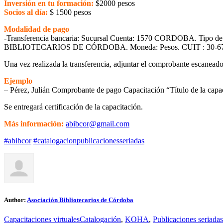
Inversión en tu formación:
$2000 pesos
Socios al día:
$ 1500 pesos
Modalidad de pago
-Transferencia bancaria: Sucursal Cuenta: 1570 CORDOBA. Tipo
BIBLIOTECARIOS DE CÓRDOBA. Moneda: Pesos. CUIT : 30-67
Una vez realizada la transferencia, adjuntar el comprobante escanea
Ejemplo
– Pérez, Julián Comprobante de pago Capacitación “Título de la capa
Se entregará certificación de la capacitación.
Más información:
abibcor@gmail.com
#abibcor
#catalogacionpublicacionesseriadas
Author:
Asociación Bibliotecarios de Córdoba
Capacitaciones virtuales
Catalogación
,
KOHA
,
Publicaciones seriadas