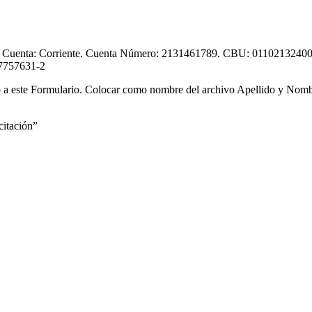
 de Cuenta: Corriente. Cuenta Número: 2131461789. CBU: 011021
757631-2
do a este Formulario. Colocar como nombre del archivo Apellido y Nomb
citación”