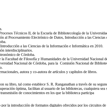
a.
Procesos Técnicos II, de la Escuela de Bibliotecología de la Universi
ión al Procesamiento Electrónico de Datos, Introducción a las Ciencias 
oba.
ntroducción a las Ciencias de la Información e Informática en 2010.
ón interdisciplinarios.
Astronómico de Córdoba.
 la Facultad de Filosofía y Humanidades de la Universidad Nacional 
iversidad Nacional de Córdoba, para la Comisión Nacional de Bibliotec
o.
nacionales, autora y co-autora de artículos y capítulos de libros.
on su libro, tal como establece S. R. Ranganathan a través de su segunda
ación óptima, facilitan al usuario de las bibliotecas, cualquiera sea s
transmisión de conocimientos en los que la biblioteca participa
por la introducción de formatos digitales ofrecidos por los circuitos de d