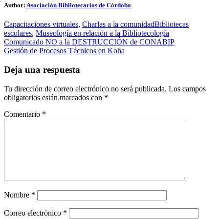
Author:
Asociación Bibliotecarios de Córdoba
Capacitaciones virtuales
,
Charlas a la comunidad
Bibliotecas
escolares
,
Museología en relación a la Bibliotecología
Navegación
Comunicado NO a la DESTRUCCIÓN de CONABIP
Gestión de Procesos Técnicos en Koha
de
entradas
Deja una respuesta
Tu dirección de correo electrónico no será publicada.
Los campos
obligatorios están marcados con
*
Comentario
*
Nombre
*
Correo electrónico
*