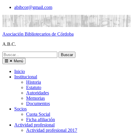
Saltar
abibcor@gmail.com
al
contenido
Asociación Bibliotecarios de Córdoba
A.B.C.
Buscar:
Menú
Inicio
Institucional
Historia
Estatuto
Autoridades
Memorias
Documentos
Socios
Cuota Social
Ficha afiliación
Actividad profesional
Actividad profesional 2017