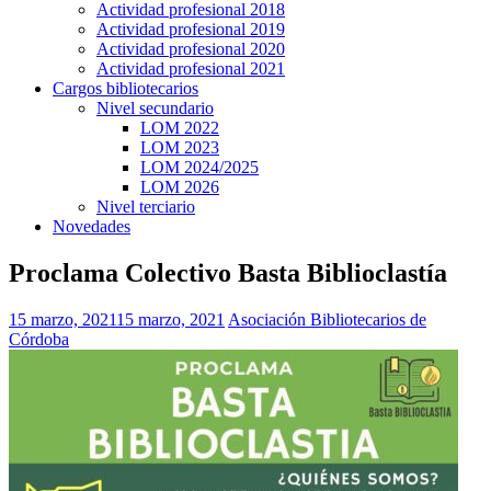
Actividad profesional 2018
Actividad profesional 2019
Actividad profesional 2020
Actividad profesional 2021
Cargos bibliotecarios
Nivel secundario
LOM 2022
LOM 2023
LOM 2024/2025
LOM 2026
Nivel terciario
Novedades
Proclama Colectivo Basta Biblioclastía
15 marzo, 2021
15 marzo, 2021
Asociación Bibliotecarios de
Córdoba