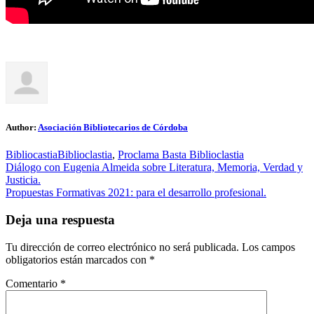
Author:
Asociación Bibliotecarios de Córdoba
Bibliocastia
Biblioclastia
,
Proclama Basta Biblioclastia
Navegación
Diálogo con Eugenia Almeida sobre Literatura, Memoria, Verdad y
Justicia.
de
Propuestas Formativas 2021: para el desarrollo profesional.
entradas
Deja una respuesta
Tu dirección de correo electrónico no será publicada.
Los campos
obligatorios están marcados con
*
Comentario
*