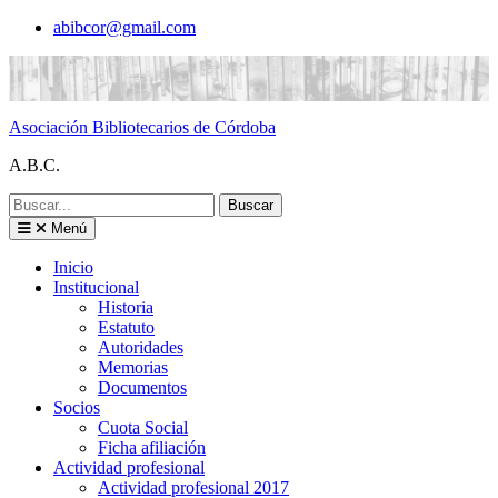
Saltar
abibcor@gmail.com
al
contenido
Asociación Bibliotecarios de Córdoba
A.B.C.
Buscar:
Menú
Inicio
Institucional
Historia
Estatuto
Autoridades
Memorias
Documentos
Socios
Cuota Social
Ficha afiliación
Actividad profesional
Actividad profesional 2017