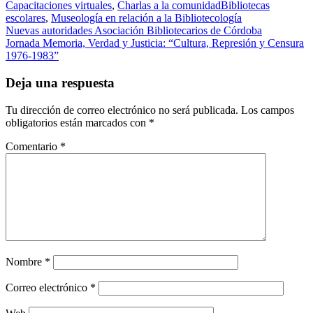
Capacitaciones virtuales
,
Charlas a la comunidad
Bibliotecas
escolares
,
Museología en relación a la Bibliotecología
Navegación
Nuevas autoridades Asociación Bibliotecarios de Córdoba
Jornada Memoria, Verdad y Justicia: “Cultura, Represión y Censura
de
1976-1983”
entradas
Deja una respuesta
Tu dirección de correo electrónico no será publicada.
Los campos
obligatorios están marcados con
*
Comentario
*
Nombre
*
Correo electrónico
*