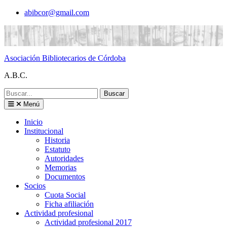
Saltar
abibcor@gmail.com
al
contenido
Asociación Bibliotecarios de Córdoba
A.B.C.
Buscar:
Menú
Inicio
Institucional
Historia
Estatuto
Autoridades
Memorias
Documentos
Socios
Cuota Social
Ficha afiliación
Actividad profesional
Actividad profesional 2017